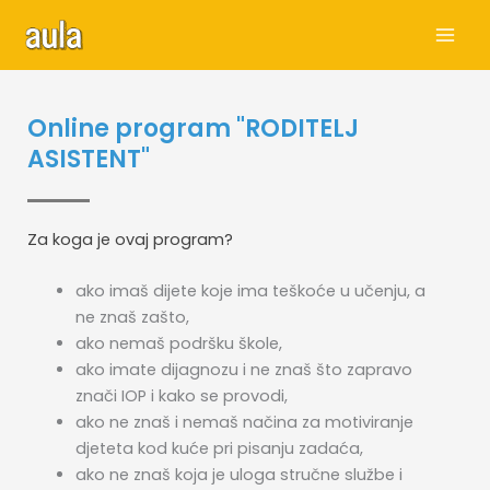
Skip
to
content
Online program "RODITELJ
ASISTENT"
Za koga je ovaj program?
ako imaš dijete koje ima teškoće u učenju, a
ne znaš zašto,
ako nemaš podršku škole,
ako imate dijagnozu i ne znaš što zapravo
znači IOP i kako se provodi,
ako ne znaš i nemaš načina za motiviranje
djeteta kod kuće pri pisanju zadaća,
ako ne znaš koja je uloga stručne službe i