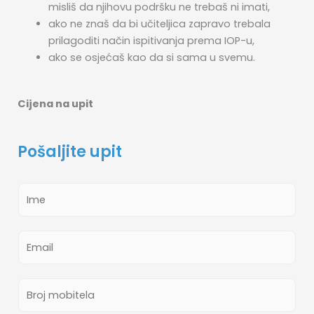
misliš da njihovu podršku ne trebaš ni imati,
ako ne znaš da bi učiteljica zapravo trebala
prilagoditi način ispitivanja prema IOP-u,
ako se osjećaš kao da si sama u svemu.
Cijena na upit
Pošaljite upit
I
m
e
E
*
m
a
B
i
r
l